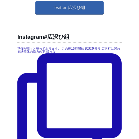
Twitter 広沢ひ組
Instagram#広沢ひ組
準備が着々と整っております。 この後15時開始 広沢夏祭り 広沢町に関わ
る諸団体の協力の下 様々な