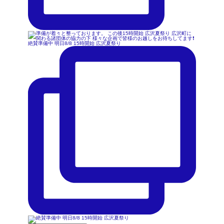
絶賛準備中 明日8/8 15時開始 広沢夏祭り