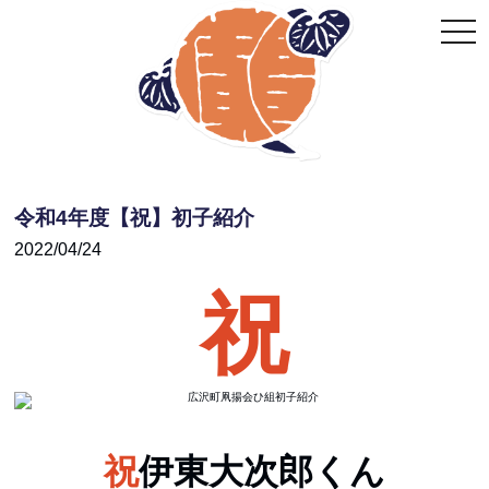
togg
navi
令和4年度【祝】初子紹介
2022/04/24
祝
祝
伊東大次郎
くん