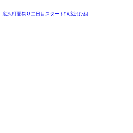
広沢町夏祭り二日目スタート❗ #広沢ひ組