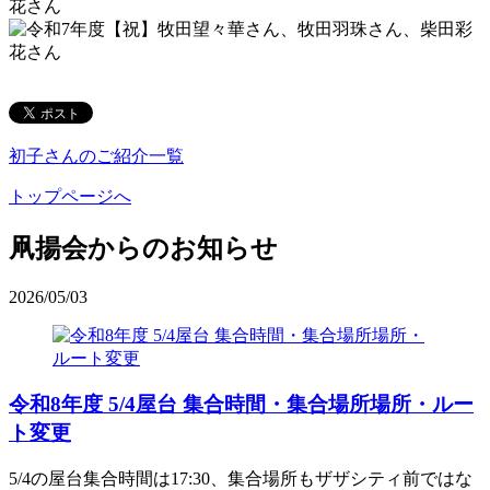
初子さんのご紹介一覧
トップページへ
凧揚会からのお知らせ
2026/05/03
令和8年度 5/4屋台 集合時間・集合場所場所・ルー
ト変更
5/4の屋台集合時間は17:30、集合場所もザザシティ前ではな